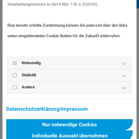
Pe
Verarbeitungszwecke zu (Art 6 Abs. 1 lit. a. DSGVO).
Informationsvorsprung
Eine bereits erteilte Zustimmung können Sie jederzeit über den links
Eine Kreishandwerkerschaft bietet ihren
unten eingeblendeten Cookie-Button für die Zukunft widerrufen.
Mitgliedern zahlreiche Serviceleistungen, darunter
Informationsrundschreiben,
Kreishandwerkerschaft-Newsletter und
Notwendig
Kreishandwerkerschaft-Aktuell, die regelmäßig
Statistik
über aktuelle Entwicklungen im Handwerk
Andere
informieren. Gewerksspezifische Informationen
und Schulungen helfen den Handwerksbetrieben,
Datenschutzerklärung
Impressum
|
ihr Wissen und ihre Fähigkeiten zu verbessern und
Nur notwendige Cookies
auf dem neuesten Stand zu halten, um im
Individuelle Auswahl übernehmen
Wettbewerb bestehen zu können.